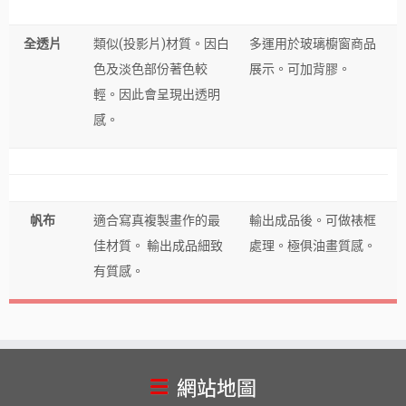
全透片
類似(投影片)材質。因白
多運用於玻璃櫥窗商品
色及淡色部份著色較
展示。可加背膠。
輕。因此會呈現出透明
感。
帆
布
適合寫真複製畫作的最
輸出成品後。可做裱框
佳材質。 輸出成品細致
處理。極俱油畫質感。
有質感。
網站地圖