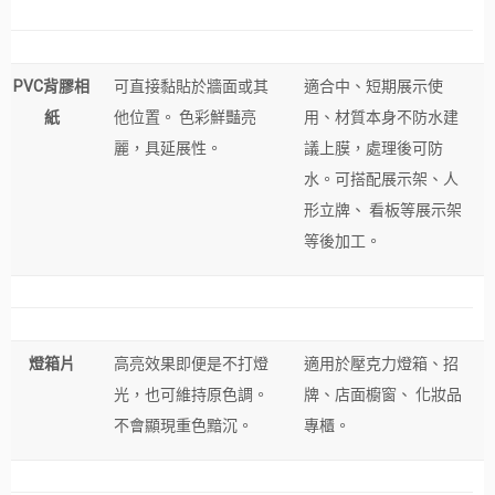
PVC
背膠相
可直接黏貼於牆面或其
適合中、短期展示使
紙
他位置。 色彩鮮豔亮
用、材質本身不防水建
麗，具延展性。
議上膜，處理後可防
水。可搭配展示架、人
形立牌、 看板等展示架
等後加工。
燈箱片
高亮效果即便是不打燈
適用於壓克力燈箱、招
光，也可維持原色調。
牌、店面櫥窗、 化妝品
不會顯現重色黯沉。
專櫃。