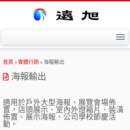
Skip
首頁
»
實體行銷
»
海報輸出
to
content
海報輸出
適用於戶外大型海報、展覽會場佈
置，店頭展示、室內外燈箱片、裝潢
佈置、展示海報、公司學校節慶活
動。