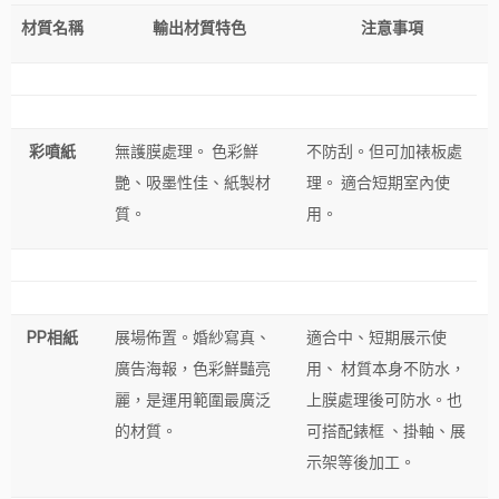
材質名稱
輸出材質特色
注意事項
彩噴紙
無護膜處理。 色彩鮮
不防刮。但可加裱板處
艷、吸墨性佳、紙製材
理。 適合短期室內使
質。
用。
PP
相紙
展場佈置。婚紗寫真、
適合中、短期展示使
廣告海報，色彩鮮豔亮
用、 材質本身不防水，
麗，是運用範圍最廣泛
上膜處理後可防水。也
的材質。
可搭配錶框 、掛軸、展
示架等後加工。