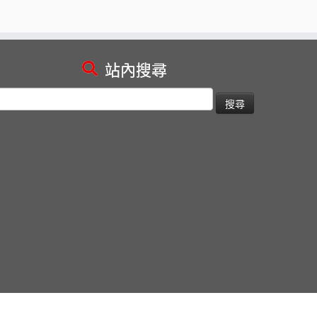
站內搜尋
搜
尋
關
鍵
: