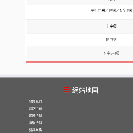
平行包
摺
／包
摺／Ｎ字2摺
十
字摺
開門
摺
Ｎ字3~4摺
網站地圖
關於我們
網路行銷
實體行銷
聯盟行銷
翻譯業務