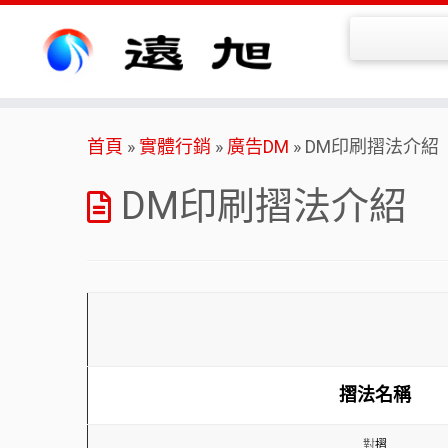
Skip
首頁
»
實體行銷
»
廣告DM
»
DM印刷摺法介紹
to
content
DM印刷摺法介紹
摺法名稱
對
摺