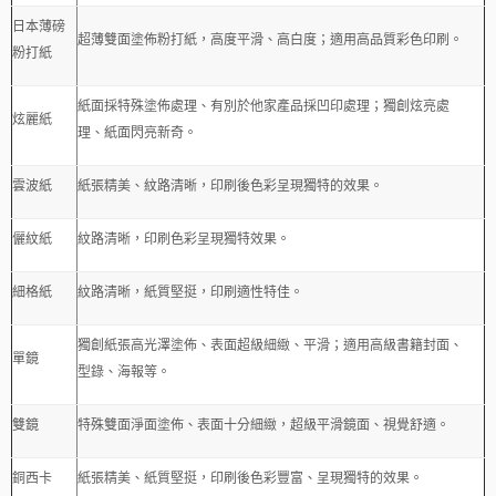
日本薄磅
超薄雙面塗佈粉打紙，高度平滑、高白度；適用高品質彩色印刷。
粉打紙
紙面採特殊塗佈處理、有別於他家產品採凹印處理；獨創炫亮處
炫麗紙
理、紙面閃亮新奇。
雲波紙
紙張精美、紋路清晰，印刷後色彩呈現獨特的效果。
儷紋紙
紋路清晰，印刷色彩呈現獨特效果。
細格紙
紋路清晰，紙質堅挺，印刷適性特佳。
獨創紙張高光澤塗佈、表面超級細緻、平滑；適用高級書籍封面、
單鏡
型錄、海報等。
雙鏡
特殊雙面淨面塗佈、表面十分細緻，超級平滑鏡面、視覺舒適。
銅西卡
紙張精美、紙質堅挺，印刷後色彩豐富、呈現獨特的效果。