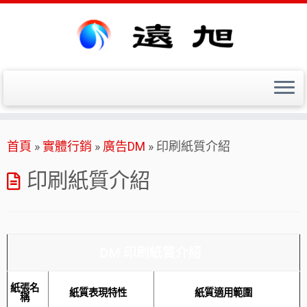
Skip
首頁
»
實體行銷
»
廣告DM
»
印刷紙質介紹
to
content
印刷紙質介紹
DM 印刷紙質介紹
紙張名
紙質表現特性
紙質適用範圍
稱