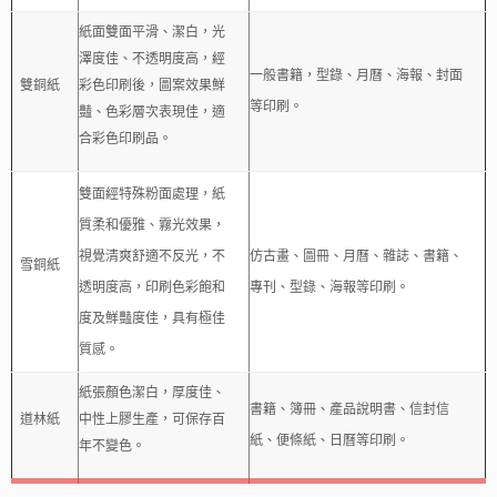
紙面雙面平滑、潔白，光
澤度佳、不透明度高，經
一般書籍，型錄、月曆、海報、封面
雙銅紙
彩色印刷後，圖案效果鮮
等印刷。
豔、色彩層次表現佳，適
合彩色印刷品。
雙面經特殊粉面處理，紙
質柔和優雅、霧光效果，
視覺清爽舒適不反光，不
仿古畫、圖冊、月曆、雜誌、書籍、
雪銅紙
透明度高，印刷色彩飽和
專刊、型錄、海報等印刷。
度及鮮豔度佳，具有極佳
質感。
紙張顏色潔白，厚度佳、
書籍、簿冊、產品說明書、信封信
道林紙
中性上膠生產，可保存百
紙、便條紙、日曆等印刷。
年不變色。