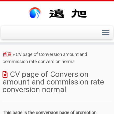
Skip
首頁
»
CV page of Conversion amount and
to
commission rate conversion normal
content
CV page of Conversion
amount and commission rate
conversion normal
This page is the conversion page of promotion.