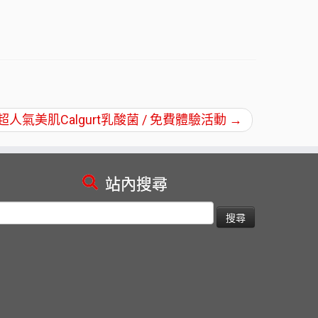
人氣美肌Calgurt乳酸菌 / 免費體驗活動
→
站內搜尋
搜
尋
關
鍵
: