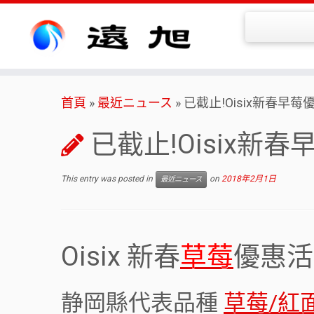
Skip
首頁
»
最近ニュース
»
已截止!Oisix新春早莓
to
content
已截止!Oisix新
This entry was posted in
on
2018年2月1日
最近ニュース
Oisix 新春
草莓
優惠活
静岡縣代表品種
草莓/紅